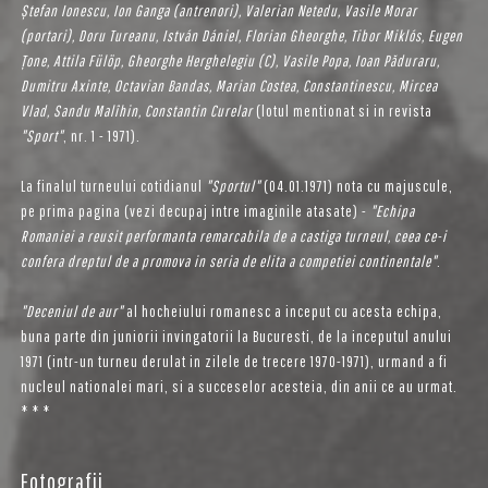
Ștefan Ionescu, Ion Ganga (antrenori), Valerian Netedu, Vasile Morar
(portari), Doru Tureanu, István Dániel, Florian Gheorghe, Tibor Miklós, Eugen
Țone, Attila Fülöp, Gheorghe Herghelegiu (C), Vasile
Popa, Ioan Păduraru,
Dumitru Axinte, Octavian Bandas, Marian Costea, Constantinescu, Mircea
Vlad, Sandu Malîhin, Constantin Curelar
(lotul mentionat si in revista
"Sport"
, nr. 1 - 1971).
La finalul turneului cotidianul
"Sportul"
(04.01.1971) nota cu majuscule,
pe prima pagina (vezi decupaj intre imaginile atasate) -
"Echipa
Romaniei a reusit performanta remarcabila de a castiga turneul, ceea ce-i
confera dreptul de a promova in seria de elita a competiei continentale"
.
"Deceniul de aur"
al hocheiului romanesc a inceput cu acesta echipa,
buna parte din juniorii invingatorii la Bucuresti, de la inceputul anului
1971 (intr-un turneu derulat in zilele de trecere 1970-1971), urmand a fi
nucleul nationalei mari, si a succeselor acesteia, din anii ce au urmat.
* * *
Fotografii