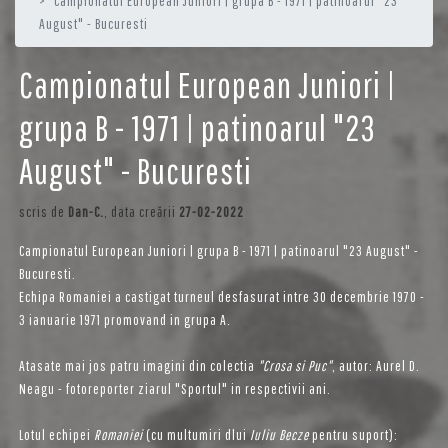
Campionatul European Juniori | grupa B - 1971 | patinoarul "23
August" - Bucuresti
Campionatul European Juniori |
grupa B - 1971 | patinoarul "23
August" - Bucuresti
scris de
Dan-C.
, data creării
27-02-2022
Campionatul European Juniori | grupa B - 1971 | patinoarul "23 August" -
Bucuresti.
Echipa Romaniei a castigat turneul desfasurat intre 30 decembrie 1970 -
3 ianuarie 1971 promovand in grupa A.
Atasate mai jos patru imagini din colectia
"Crosa si Puc"
, autor: Aurel D.
Neagu - fotoreporter ziarul "Sportul" in respectivii ani.
Lotul echipei
Romaniei
(cu multumiri dlui
Iuliu Becze
pentru suport):