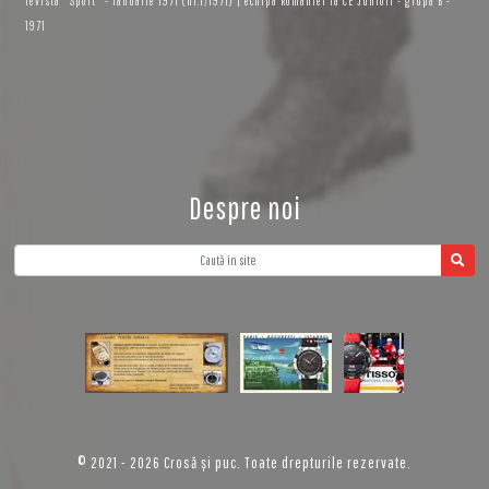
revista "Sport" - ianuarie 1971 (nr.1/1971) | echipa Romaniei la CE Juniori - grupa B -
1971
Despre noi
© 2021 - 2026 Crosă și puc. Toate drepturile rezervate.