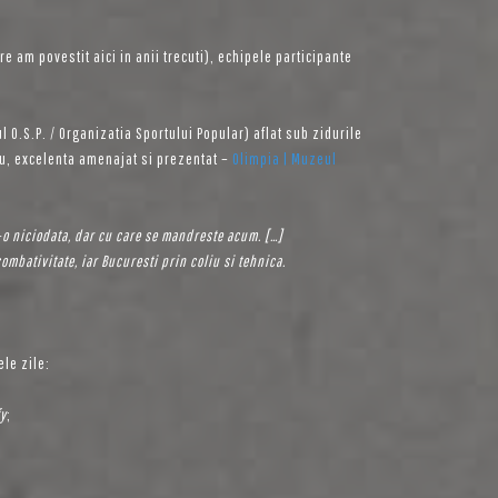
re am povestit aici in anii trecuti), echipele participante
l O.S.P. / Organizatia Sportului Popular) aflat sub zidurile
u, excelenta amenajat si prezentat –
Olimpia | Muzeul
ut-o niciodata, dar cu care se mandreste acum. […]
ombativitate, iar Bucuresti prin coliu si tehnica.
ele zile:
fy
;