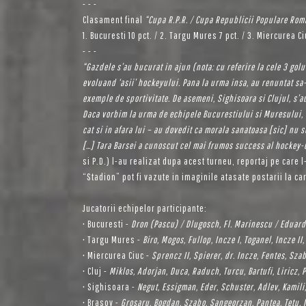
- - -
Clasament final
“Cupa R.P.R. / Cupa Republicii Populare Ro
1. Bucuresti 10 pct. / 2. Targu Mures 7 pct. / 3. Miercurea Ciu
- - -
“Gazdele s’au bucurat in ajun (nota: cu referire la cele 3 go
evoluand ‘asii’ hockeyului. Pana la urma insa, au renuntat sa
exemple de sportivitate. De asemeni, Sighisoara si Clujul, s’a
Daca vorbim la urma de echipele Bucurestiului si Muresului, n
cat si in afara lui – au dovedit ca morala sanatoasa [sic] nu s
[…] Tara Barsei a cunoscut cel mai frumos success al hockey-u
si P.D.) l-au realizat dupa acest turneu, reportaj pe care 
“Stadion” pot fi vazute in imaginile atasate postarii la ca
Jucatorii echipelor participante:
• Bucuresti -
Dron (Pascu) / Dlugosch, Fl. Marinescu / Eduard 
• Targu Mures -
Biro, Mogos, Fullop, Incze I, Toganel, Incze II,
• Miercurea Ciuc -
Sprencz II, Spierer, dr. Incze, Fentes, Szab
• Cluj -
Miklos, Adorjan, Duca, Raduch, Turcu, Bartufi, Liricz, P
• Sighisoara -
Negut, Essigman, Eder, Schuster, Adlev, Kamili,
• Brasov -
Grosaru, Bogdan, Szabo, Sangeorzan, Pantea, Tetu, 