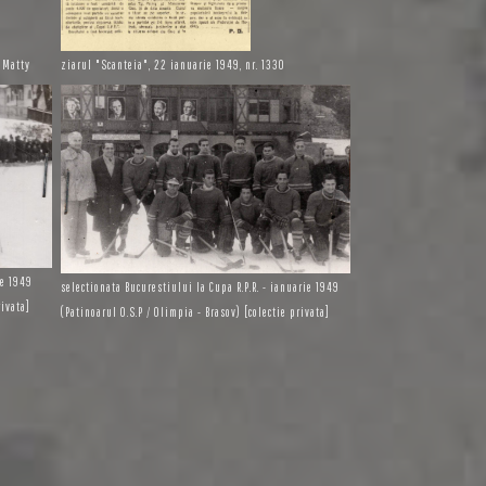
a Matty
ziarul "Scanteia", 22 ianuarie 1949, nr. 1330
ie 1949
selectionata Bucurestiului la Cupa R.P.R. - ianuarie 1949
rivata]
(Patinoarul O.S.P / Olimpia - Brasov) [colectie privata]