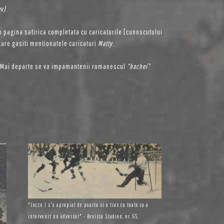
ov)
.
-o pagina satirica completata cu caricaturile [cunoscutului
stare gasiti mentionatele caricaturi
Matty
.
 Mai departe se va impamantenii romanescul
“hochei”
"Incze I s'a apropiat de poarta si a tras cu toate ca a
intervenit un adversar" - Revista Stadion, nr. 65,