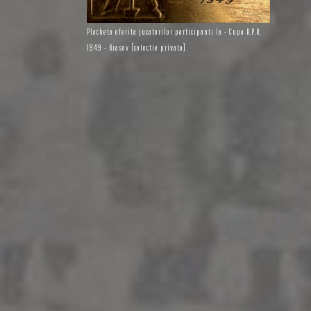
Placheta oferita jucatorilor participanti la - Cupa R.P.R.
1949 - Brasov [colectie privata]