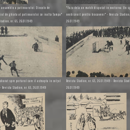
e ansamblu a patinoarului. Dincolo de
"Faza dela un match disputat in nocturna. Un s
iul de ghiata al patinoarului se inalta Tampa"
neobisnuit pentru brasoveni" - Revista Stadion, 
Stadion, nr. 65, 26.01.1949
26.01.1949
sburat spre portarul care iI asteapta in colţul
Revista Stadion, nr. 65, 26.01.1949 - Revista Stadi
- Revista Stadion, nr. 65, 26.01.1949
26.01.1949