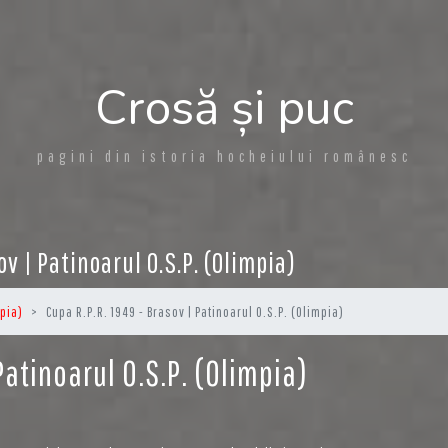
Crosă și puc
pagini din istoria hocheiului românesc
ov | Patinoarul O.S.P. (Olimpia)
mpia)
Cupa R.P.R. 1949 - Brasov | Patinoarul O.S.P. (Olimpia)
Patinoarul O.S.P. (Olimpia)