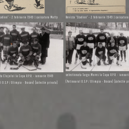
tadion” - 2 februarie 1949 | caricatura Matty
Revista “Stadion” - 2 februarie 1949 | caricatur
selectionata Targu Mures la Cupa R.P.R. - ianuar
ta Clujului la Cupa R.P.R. - ianuarie 1949
(Patinoarul O.S.P / Olimpia - Brasov) [colectie p
l O.S.P / Olimpia - Brasov) [colectie privata]