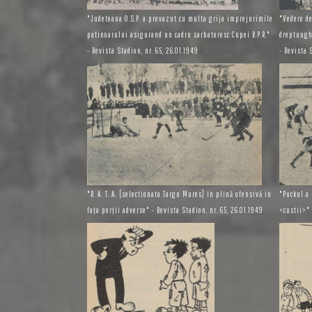
"Judeteana O.S.P. a prevazut cu multa grija imprejurimile
"Vedere d
patinoarului asigurand un cadru sarbatoresc Cupei R.P.R."
dreptungh
- Revista Stadion, nr. 65, 26.01.1949
- Revista 
"R. A. T. A. [selectionata Targu Mures] in plină ofensivă in
"Puckul a 
faţa porţii adverse" - Revista Stadion, nr. 65, 26.01.1949
<custii>" 