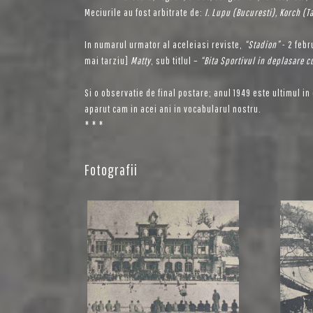
Meciurile au fost arbitrate de:
I. Lupu (Bucuresti), Korch (T
In numarul urmator al aceleiasi reviste,
“Stadion”
- 2 febr
mai tarziu]
Matty
, sub titlul –
“Bita Sportivul in deplasare c
Si o observatie de final postare; anul 1949 este ultimul i
aparut cam in acei ani in vocabularul nostru.
* * *
Fotografii