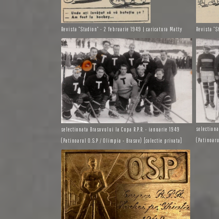
Revista “Stadion” - 2 februarie 1949 | caricatura Matty
Revista “S
selectiona
selectionata Brasovului la Cupa R.P.R. - ianuarie 1949
(Patinoaru
(Patinoarul O.S.P / Olimpia - Brasov) [colectie privata]