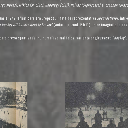
argu Mures), Miklos (M. Ciuc), Gebefugy (Cluj), Haivas (Sighisoara)
si
Branzan (Bras
uarie 1949, aflam care era „reprosul“ fata de reprezentativa
Bucurestiului
, intr
u hockeystii bucuresteni la Brasov”
(autor – p. conf. P.D.F.). Intre imaginile la po
n care presa sportiva (si nu numai) va mai folosi varianta englezeasca
“hockey”
.