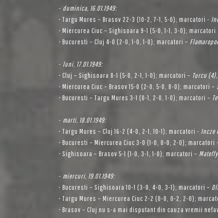
-
duminica, 16.01.1949:
• Targu Mures – Brasov 22-3 (10-2, 7-1, 5-0); marcatori -
In
• Miercurea Ciuc – Sighisoara 9-1 (5-0, 1-1, 3-0); marcatori
• Bucuresti – Cluj 4-0 (2-0, 1-0, 1-0); marcatori –
Flamaropol
-
luni, 17.01.1949:
• Cluj – Sighisoara 8-1 (5-0, 2-1, 1-0); marcatori –
Turcu (4),
• Miercurea Ciuc – Brasov 15-0 (2-0, 5-0, 8-0); marcatori –
• Bucuresti – Targu Mures 3-1 (0-1, 2-0, 1-0); marcatori –
Te
-
marti, 18.01.1949:
• Targu Mures – Cluj 16-2 (4-0, 2-1, 10-1); marcatori -
Incze I
• Bucuresti – Miercurea Ciuc 3-0 (1-0, 0-0, 2-0); marcatori
• Sighisoara – Brasov 5-1 (1-0, 3-1, 1-0); marcatori –
Mateffy
-
miercuri, 19.01.1949:
• Bucuresti – Sighisoara 10-1 (3-0, 4-0, 3-1); marcatori –
Dl
• Targu Mures – Miercurea Ciuc 2-2 (0-0, 0-2, 2-0); marcat
• Brasov – Cluj nu s-a mai disputant din cauza vremii nefav