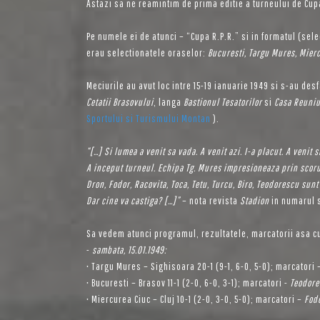
Astazi sa ne reamintim de prima editie a turneului de Cup
Pe numele ei de atunci – “Cupa R.P.R.” si in formatul (sele
erau selectionatele oraselor:
Bucuresti, Targu Mures, Mierc
Meciurile au avut loc intre 15-19 ianuarie 1949 si s-au des
Cetatii Brasovului
, langa
Bastionul Tesatorilor
si
Casa Reuniu
Sportului si Turismului Montan
).
“[…] Si lumea a venit sa vada. A venit azi. I-a placut. A venit
A inceput turneul. Echipa Tg. Mures impresioneaza prin scoruri 
Dron, Fodor, Racovita, Toca, Tetu, Turcu, Biro, Teodorescu su
Dar cine va castiga? […]”
– nota revista
Stadion
in numarul s
Sa vedem atunci programul, rezultatele, marcatorii asa 
-
sambata, 15.01.1949:
• Targu Mures – Sighisoara 20-1 (9-1, 6-0, 5-0); marcatori
• Bucuresti – Brasov 11-1 (2-0, 6-0, 3-1); marcatori -
Teodore
• Miercurea Ciuc – Cluj 10-1 (2-0, 3-0, 5-0); marcatori –
Fodo