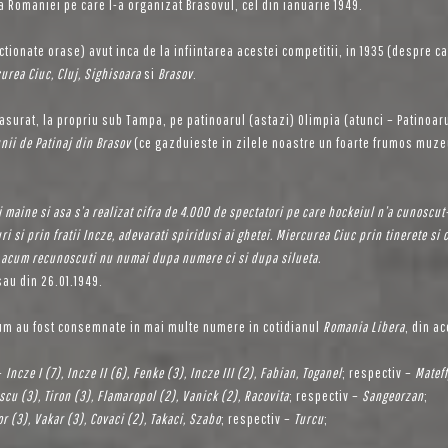
a Romaniei pe care l-a organizat Brasovul, cel din ianuarie 1949.
ctionate orase) avut inca de la infiintarea acestei competitii, in 1935 (despre ca
urea Ciuc, Cluj, Sighisoara
si
Brasov
.
fasurat, la propriu sub Tampa, pe patinoarul (astazi) Olimpia (atunci – Patinoaru
nii de Patinaj din Brasov
(ce gazduieste in zilele noastre un foarte frumos muze
 si maine si asa s’a realizat cifra de 4.000 de spectatori pe care hockeiul n’a cunosc
si prin fratii Incze, adevarati spiridusi ai ghetei. Miercurea Ciuc prin tinerete si c
nt acum recunoscuti nu numai dupa numere ci si dupa silueta.
au din 26.01.1949.
cum au fost consemnate in mai multe numere in cotidianul
Romania Libera
, din ac
 –
Incze I (7), Incze II (6), Fenke (3), Incze III (2), Fabian, Toganel
; respectiv –
Matef
scu (3), Tiron (3), Flamaropol (2), Vanick (2), Racovita
; respectiv –
Sangeorzan
;
r (3), Vakar (3), Covaci (2), Takaci, Szabo
; respectiv –
Turcu
;