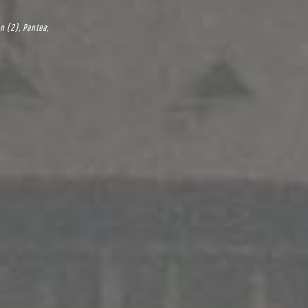
n (2), Pantea
;