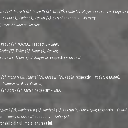
cze I (7), Incze II (6), Incze III (3), Biro (3), Fenke (2), Mogos
; respectiv –
Sangeorza
 –
Szabo (3), Fodor (3), Csasar (2), Covaci
; respectiv –
Matteffy
;
, Tiron, Anastasiu, Cosman
;
 Raduc (3), Martonfi
; respectiv –
Eder
;
Szabo (5), Vakar (3), Fodor (4), Csasar
;
odorescu, Flamaropol, Dlugosch
; respectiv –
Incze II
;
 (5), Incze II (5), Togănel (3), Incze III (2), Fenke
; respectiv –
Raduc, Mantonfi
;
 –
Teodorescu, Pana, Cosman
;
 (2), Adlev (2), Pastor
; respectiv –
Tetu
;
ugosch (3), Teodorescu (3), Wanieck (2), Anastasiu, Flamaropol
; respectiv –
Camili
;
ori –
Incze II, Incze III
; respectiv –
Fodor (2)
;
orabile din ultima zi a turneului.