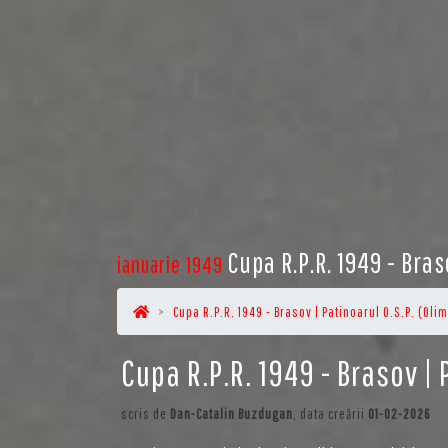
Cupa R.P.R. 1949 - Bras
ianuarie 1949
Cupa R.P.R. 1949 - Brasov | Patinoarul O.S.P. (Oli
Cupa R.P.R. 1949 - Brasov | 
scris de
Dan-Catalin Buzdugan
, data creării
01-02-2026