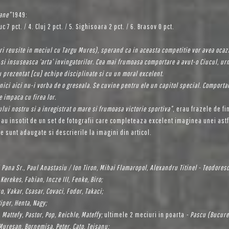
mane”
1949:
c 7 pct. / 4. Cluj 2 pct. / 5. Sighisoara 2 pct. / 6. Brasov 0 pct.
luri reusite in meciul cu Targu Mures), sperand ca in aceasta competitie vor avea oca
-si insuseasca ‘arta’ invingatorilor. Cea mai frumoasa comportare a avut-o Ciucul, ur
u prezentat [cu] echipe disciplinate si cu un moral excelent.
ici aici nu-i vorba de o greseala. Se cuvine pentru ele un capitol special. Comportar
e impaca cu firea lor.
lui nostru si a inregistrat o mare si frumoasa victorie sportiva”
, erau frazele de fi
l-au insotit de un set de fotografii care completeaza excelent imaginea unei astfe
re sunt adaugate si descrierile la imagini din articol.
Pana Sr., Paul Anastasiu / Ion Tiron, Mihai Flamaropol, Alexandru Titinel - Teodoresc
 Kerekes, Fabian, Incze III, Fenke, Biro;
o, Vakar, Csasar, Covaci, Fodor, Takaci;
iper, Henta, Nagy;
 Mattefy, Pastor, Pop, Reichle, Mateffy;
ultimele 2 meciuri in poarta
- Pascu (Bucure
Muresan, Bornemisa, Peter, Cato, Teisanu;