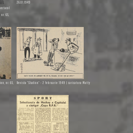
26.01.1949
pectacol
nr. 65,
on, nr. 65,
Revista “Stadion” - 2 februarie 1949 | caricatura Matty