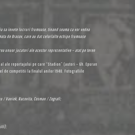
zia sa invete lucruri frumoase, tinand seama ca vor vedea
mata de Brasov, care au dat celorlalte echipe frumoase
ea unuor jucatori ale acestor reprezentative – atat pe teren
nal ale reportajului pe care “Stadion” (autori – Gh. Epuran
l de competitii la finalul anilor 1940. Fotografiile
u / Vaniek, Racovita, Cosman / Zografi;
sti);